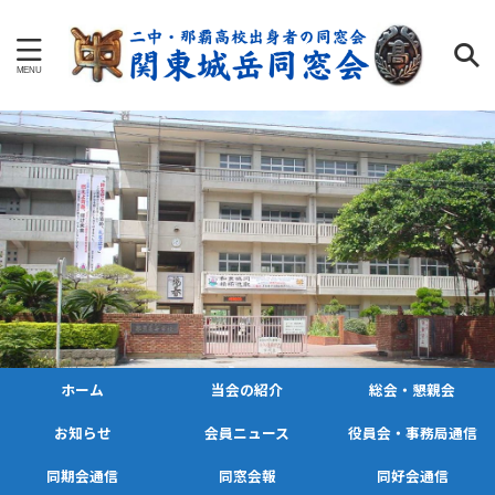
ホーム
当会の紹介
総会・懇親会
お知らせ
会員ニュース
役員会・事務局通信
同期会通信
同窓会報
同好会通信