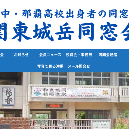
会
お知らせ
会員ニュース
役員会・事務局
同期会通信
写真で見る沖縄
メール問合せ
通信
便り