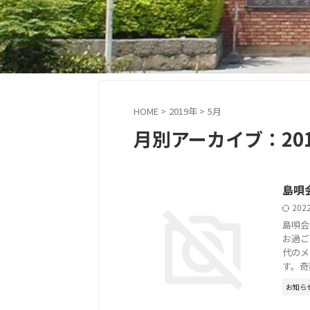
HOME
>
2019年
>
5月
月別アーカイブ：201
島唄
202
島唄会
お過ご
代のメ
す。奇数 
お知ら