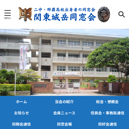
ホーム
当会の紹介
総会・懇親会
お知らせ
会員ニュース
役員会・事務局通信
同期会通信
同窓会報
同好会通信