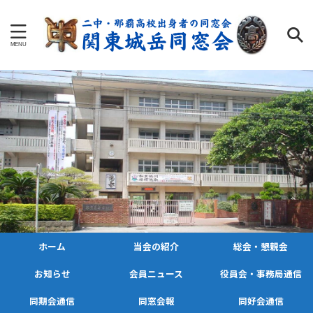
ホーム
当会の紹介
総会・懇親会
お知らせ
会員ニュース
役員会・事務局通信
同期会通信
同窓会報
同好会通信