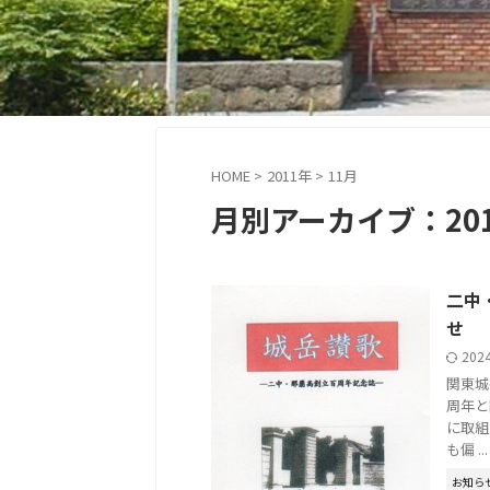
HOME
>
2011年
>
11月
月別アーカイブ：201
二中
せ
202
関東城
周年と
に取組
も偏 ...
お知ら