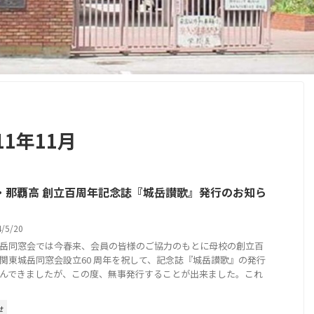
1年11月
・那覇高 創立百周年記念誌『城岳讃歌』発行のお知ら
4/5/20
岳同窓会では今春来、会員の皆様のご協力のもとに母校の創立百
関東城岳同窓会設立60 周年を祝して、記念誌『城岳讃歌』の発行
んできましたが、この度、無事発行することが出来ました。これ
せ