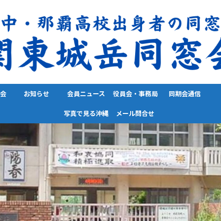
会
お知らせ
会員ニュース
役員会・事務局
同期会通信
写真で見る沖縄
メール問合せ
通信
便り