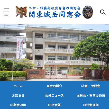
ホーム
当会の紹介
総会・懇親会
お知らせ
会員ニュース
役員会・事務局通信
同期会通信
同窓会報
同好会通信